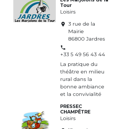
Tour
Loisirs
3 rue de la
location_on
Mairie
86800 Jardres
phone
+33 5 49 56 43 44
La pratique du
théâtre en milieu
rural dans la
bonne ambiance
et la convivialité
PRESSEC
CHAMPÊTRE
Loisirs