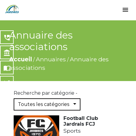
menu
Annuaire des
perm_phone_msg
associations
account_balance
Accueil
Annuaires
Annuaire des
/
/
associations
import_contacts
local_dining
Recherche par catégorie -
share
Toutes les catégories
Football Club
Jardrais FCJ
Sports