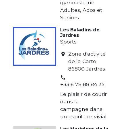
gymnastique
Adultes, Ados et
Seniors
Les Baladins de
Jardres
Sports
Zone d'activité
location_on
de la Carte
86800 Jardres
phone
+33 6 78 88 84 35
Le plaisir de courir
dans la
campagne dans
un esprit convivial
Les Marjolons de la