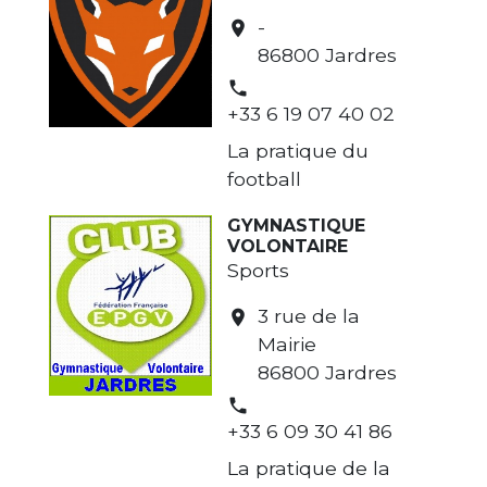
-
location_on
86800 Jardres
phone
+33 6 19 07 40 02
La pratique du
football
GYMNASTIQUE
VOLONTAIRE
Sports
3 rue de la
location_on
Mairie
86800 Jardres
phone
+33 6 09 30 41 86
La pratique de la