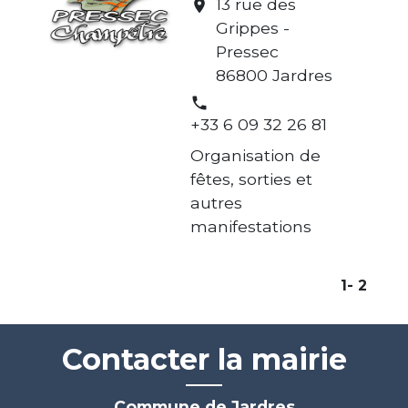
13 rue des
location_on
Grippes -
Pressec
86800 Jardres
phone
+33 6 09 32 26 81
Organisation de
fêtes, sorties et
autres
manifestations
1
-
2
Contacter la mairie
Commune de Jardres