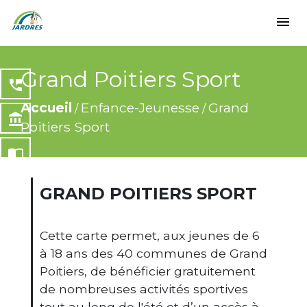
menu
Grand Poitiers Sport
perm_phone_msg
Accueil
Enfance-Jeunesse
Grand
/
/
account_balance
Poitiers Sport
import_contacts
local_dining
GRAND POITIERS SPORT
share
Cette carte permet, aux jeunes de 6
à 18 ans des 40 communes de Grand
Poitiers, de bénéficier gratuitement
de nombreuses activités sportives
tout au long de l'été et d’un accès à