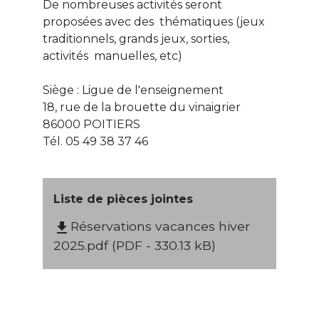
De nombreuses activités seront
proposées avec des thématiques (jeux
traditionnels, grands jeux, sorties,
activités manuelles, etc)
Siège : Ligue de l'enseignement
18, rue de la brouette du vinaigrier
86000 POITIERS
Tél. 05 49 38 37 46
Liste de pièces jointes
Réservations vacances hiver
file_download
2025.pdf (PDF - 330.13 kB)