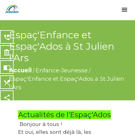
menu
Espaç'Enfance et
perm_phone_msg
Espaç'Ados à St Julien
account_balance
l'Ars
import_contacts
Accueil
Enfance-Jeunesse
/
/
Espaç'Enfance et Espaç'Ados à St Julien
local_dining
l'Ars
share
Actualités de l'Espaç'Ados
Bonjour à tous !
Et oui, elles sont déjà là, les