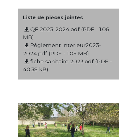
Liste de pièces jointes
QF 2023-2024.pdf (PDF - 1.06
file_download
MB)
Règlement Interieur2023-
file_download
2024.pdf (PDF - 1.05 MB)
fiche sanitaire 2023.pdf (PDF -
file_download
40.38 kB)