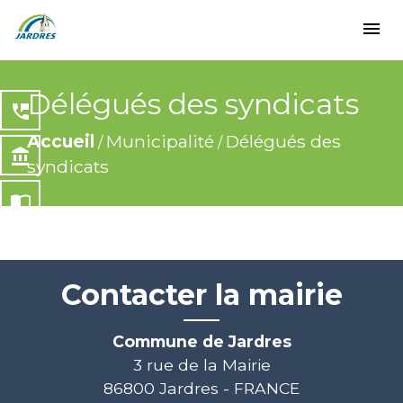
menu
Délégués des syndicats
perm_phone_msg
Accueil
Municipalité
Délégués des
/
/
account_balance
syndicats
import_contacts
local_dining
Contacter la mairie
share
Commune de Jardres
3 rue de la Mairie
86800 Jardres - FRANCE