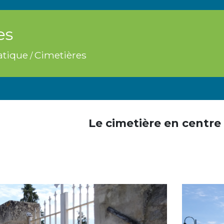
es
atique
Cimetières
/
Le cimetière en centre