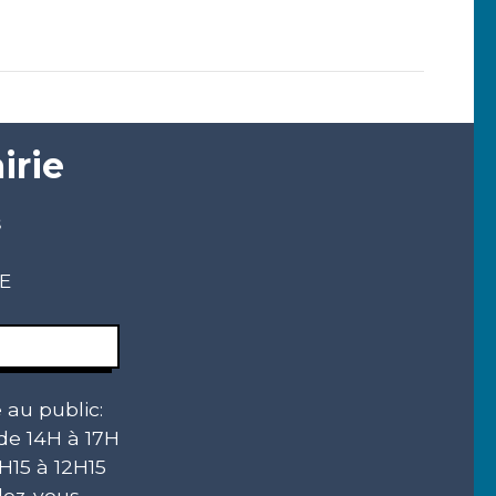
irie
s
CE
 au public:
 de 14H à 17H
H15 à 12H15
ez-vous.