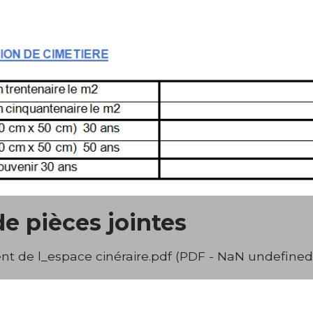
de pièces jointes
t de l_espace cinéraire.pdf (PDF - NaN undefined