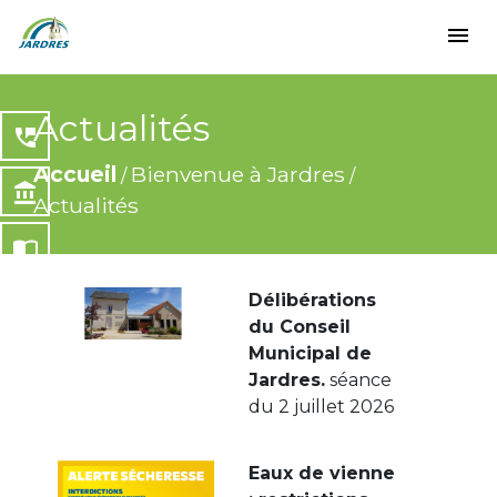
menu
Actualités
perm_phone_msg
Accueil
Bienvenue à Jardres
/
/
account_balance
Actualités
import_contacts
Délibérations
local_dining
du Conseil
Municipal de
share
Jardres.
séance
du 2 juillet 2026
Eaux de vienne