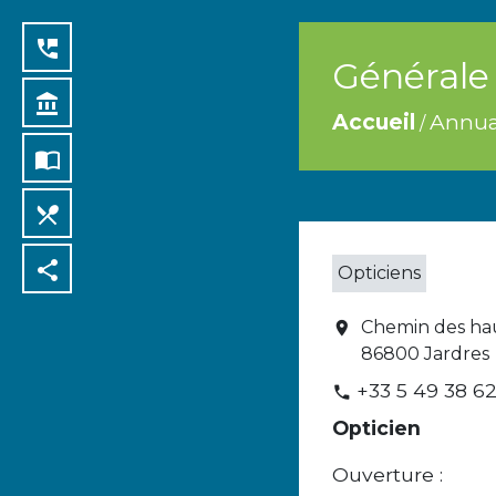
perm_phone_msg
Générale
account_balance
Accueil
Annua
/
import_contacts
local_dining
share
Opticiens
Chemin des ha
location_on
86800 Jardres
+33 5 49 38 6
phone
Opticien
Ouverture :