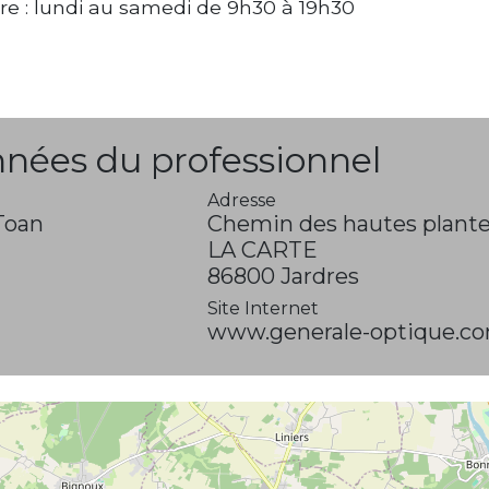
re : lundi au samedi de 9h30 à 19h30
nées du professionnel
Adresse
Toan
Chemin des hautes plant
LA CARTE
86800 Jardres
Site Internet
www.generale-optique.c