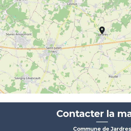
location_on
Contacter la ma
Commune de Jardre