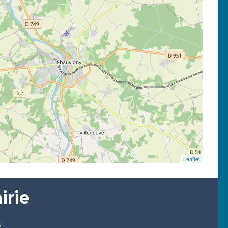
Leaflet
irie
s