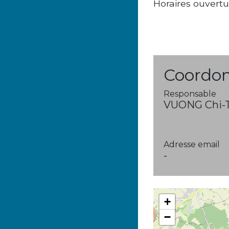
Horaires ouvertu
Coordon
Responsable
VUONG Chi-
Adresse email
-
+
−