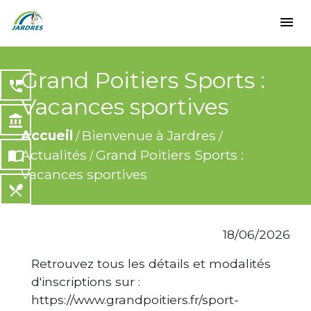
menu
Grand Poitiers Sports :
perm_phone_msg
Vacances sportives
account_balance
Accueil
Bienvenue à Jardres
/
/
Actualités
Grand Poitiers Sports :
import_contacts
/
Vacances sportives
local_dining
share
18/06/2026
Retrouvez tous les détails et modalités
d'inscriptions sur :
https://www.grandpoitiers.fr/sport-