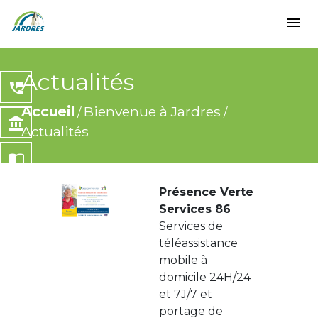
menu
Actualités
perm_phone_msg
Accueil
Bienvenue à Jardres
/
/
account_balance
Actualités
import_contacts
Présence Verte
local_dining
Services 86
Services de
share
téléassistance
mobile à
domicile 24H/24
et 7J/7 et
portage de