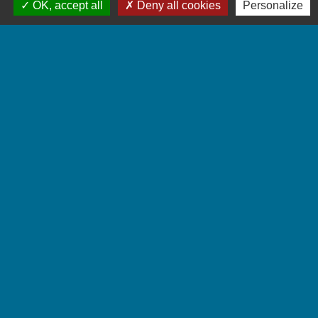
OK, accept all
Deny all cookies
Personalize
Pouvez-vous annuler une
donation-partage ?
Textes de référence
Questions ? Réponses !
Frais de notaire : de quoi s'agit-il ?
Quels sont les tarifs des notaires en
matière de succession ?
Qu'est-ce que le rapport fiscal dans une
succession ?
Et aussi