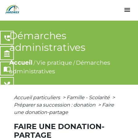
menu
Démarches
perm_phone_msg
administratives
account_balance
Accueil
Vie pratique
Démarches
/
/
import_contacts
administratives
local_dining
Accueil particuliers
>
Famille - Scolarité
>
share
Préparer sa succession : donation
>
Faire
une donation-partage
FAIRE UNE DONATION-
PARTAGE