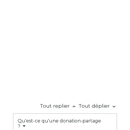
Tout replier
Tout déplier
keyboard_arrow_up
keyboard_arrow_down
Qu'est-ce qu'une donation-partage
?