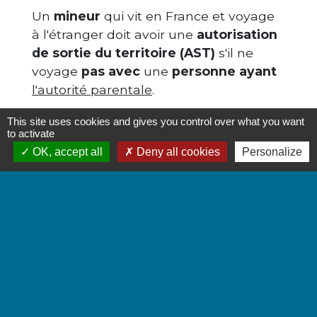
Un
mineur
qui vit en France et voyage
à l'étranger doit avoir une
autorisation
de sortie du territoire (AST)
s'il ne
voyage
pas avec
une
personne ayant
l'autorité parentale
.
Le
formulaire d'AST
est
This site uses cookies and gives you control over what you want
téléchargeable
sur
cette page
.
to activate
OK, accept all
Deny all cookies
Personalize
Aucun déplacement
n'est nécessaire,
ni à la mairie, ni à la préfecture, ni au
commissariat.
Le formulaire d'AST doit être
présenté
au garde-frontière
, lors du
contrôle à
la frontière
.
Nous vous indiquons les
documents à
joindre à l'AST
selon votre situation.