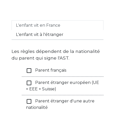
L'enfant vit en France
L'enfant vit à l'étranger
Les règles dépendent de la nationalité
du parent qui signe l'AST.
check_box_outline_blank
Parent français
check_box_outline_blank
Parent étranger européen (UE
+ EEE + Suisse)
check_box_outline_blank
Parent étranger d'une autre
nationalité