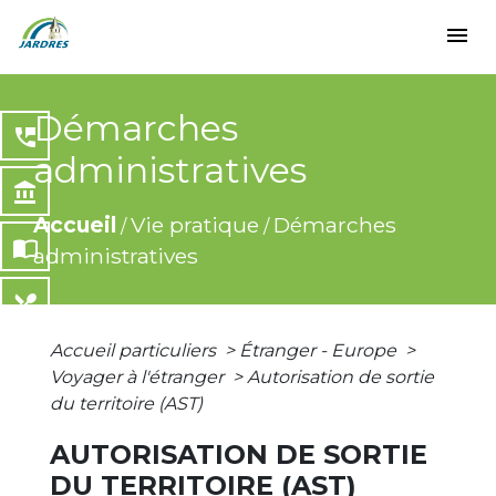
menu
Démarches
perm_phone_msg
administratives
account_balance
Accueil
Vie pratique
Démarches
/
/
import_contacts
administratives
local_dining
Accueil particuliers
>
Étranger - Europe
>
share
Voyager à l'étranger
>
Autorisation de sortie
du territoire (AST)
AUTORISATION DE SORTIE
DU TERRITOIRE (AST)