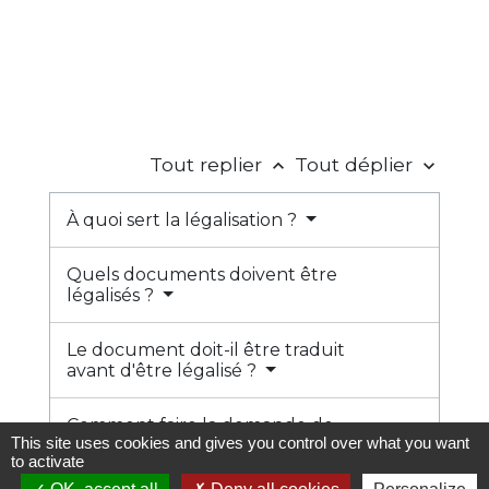
Tout replier
Tout déplier
keyboard_arrow_up
keyboard_arrow_down
À quoi sert la légalisation ?
Quels documents doivent être
légalisés ?
Le document doit-il être traduit
avant d'être légalisé ?
Comment faire la demande de
This site uses cookies and gives you control over what you want
légalisation ?
to activate