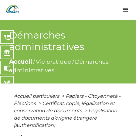
menu
Démarches
perm_phone_msg
administratives
account_balance
Accueil
Vie pratique
Démarches
/
/
import_contacts
administratives
local_dining
Accueil particuliers
>
Papiers - Citoyenneté -
share
Élections
>
Certificat, copie, légalisation et
conservation de documents
>
Légalisation
de documents d'origine étrangère
(authentification)