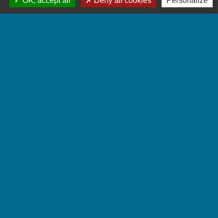
OK, accept all
Deny all cookies
Personalize
Quel délai pour faire légaliser un
document ?
Textes de référence
Questions ? Réponses !
Traduction d'un document : comment
trouver un traducteur agréé ?
Et aussi
Légalisation ou apostille d'un document
français pour une autorité étrangère
Papiers - Citoyenneté - Élections