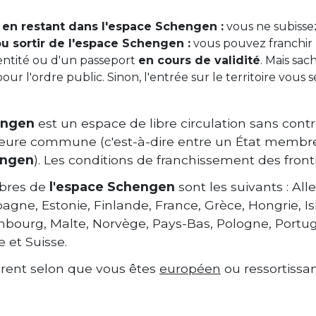
r en restant dans l'espace Schengen :
vous ne subiss
ou sortir de l'espace Schengen :
vous pouvez franchir l
dentité ou d'un passeport
en cours de validité
. Mais sa
r l'ordre public. Sinon, l'entrée sur le territoire vous 
engen
est un espace de libre circulation sans contr
rieure commune (c'est-à-dire entre un État memb
ngen
). Les conditions de franchissement des fronti
bres de
l'espace Schengen
sont les suivants : Al
ne, Estonie, Finlande, France, Grèce, Hongrie, Isla
mbourg, Malte, Norvège, Pays-Bas, Pologne, Portug
 et Suisse.
fèrent selon que vous êtes
européen
ou ressortissa