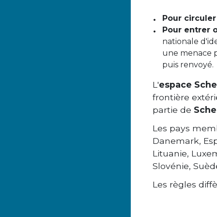
Pour circule
Pour entrer 
nationale d'i
une menace pou
puis renvoyé.
L'
espace Sch
frontière exté
partie de
Sche
Les pays mem
Danemark, Espag
Lituanie, Luxe
Slovénie, Suède
Les règles dif