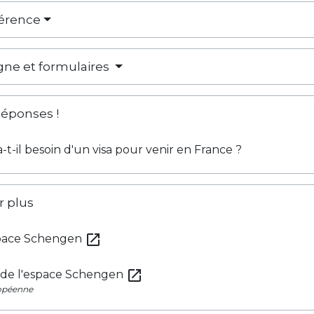
férence
igne et formulaires
Réponses !
-t-il besoin d'un visa pour venir en France ?
r plus
open_in_new
space Schengen
open_in_new
 de l'espace Schengen
opéenne