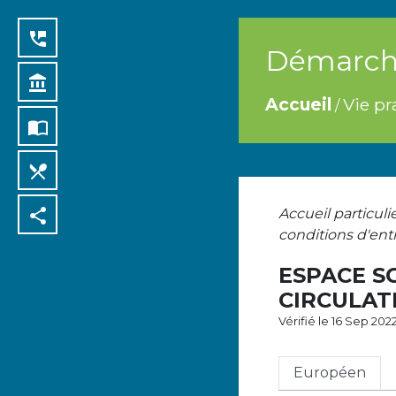
perm_phone_msg
Démarche
account_balance
Accueil
Vie pr
/
import_contacts
local_dining
share
Accueil particuli
conditions d'entr
ESPACE S
CIRCULAT
Vérifié le 16 Sep 202
Européen