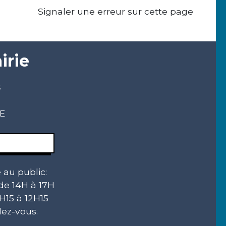
Signaler une erreur sur cette page
irie
s
CE
 au public:
 de 14H à 17H
H15 à 12H15
ez-vous.