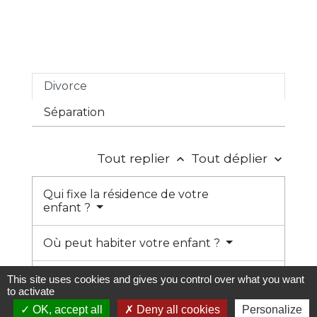
Divorce
Séparation
Tout replier
Tout déplier
keyboard_arrow_up
keyboard_arrow_down
Qui fixe la résidence de votre
enfant ?
Où peut habiter votre enfant ?
Que faire en cas de
This site uses cookies and gives you control over what you want
déménagement ?
to activate
OK, accept all
Deny all cookies
Personalize