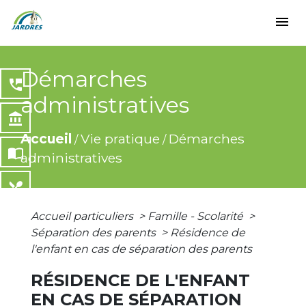
menu
Démarches
perm_phone_msg
administratives
account_balance
Accueil
Vie pratique
Démarches
/
/
import_contacts
administratives
local_dining
Accueil particuliers
>
Famille - Scolarité
>
share
Séparation des parents
>
Résidence de
l'enfant en cas de séparation des parents
RÉSIDENCE DE L'ENFANT
EN CAS DE SÉPARATION