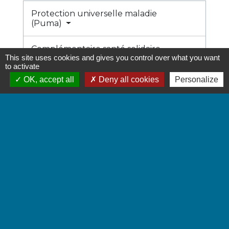
Protection universelle maladie
(Puma)
Complémentaire santé solidaire
This site uses cookies and gives you control over what you want
(C2S)
to activate
OK, accept all
Deny all cookies
Personalize
Redevance audiovisuelle
Réduction sociale téléphonique
Aides locales (gratuité des
transports, cantine, etc.)
Allocation logement
Signaler une erreur sur cette page