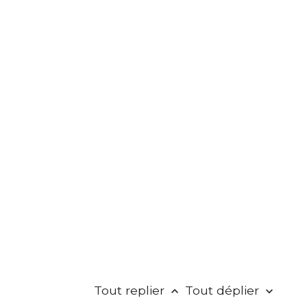
Tout replier
Tout déplier
keyboard_arrow_up
keyboard_arrow_down