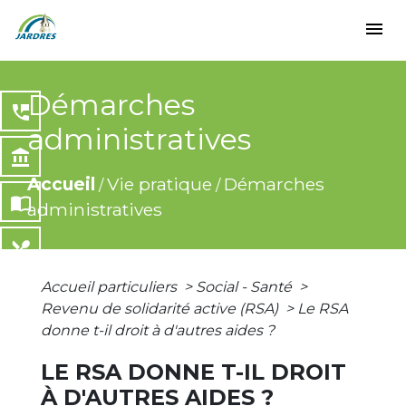
menu
Démarches
perm_phone_msg
administratives
account_balance
Accueil
Vie pratique
Démarches
/
/
import_contacts
administratives
local_dining
Accueil particuliers
>
Social - Santé
>
share
Revenu de solidarité active (RSA)
>
Le RSA
donne t-il droit à d'autres aides ?
LE RSA DONNE T-IL DROIT
À D'AUTRES AIDES ?