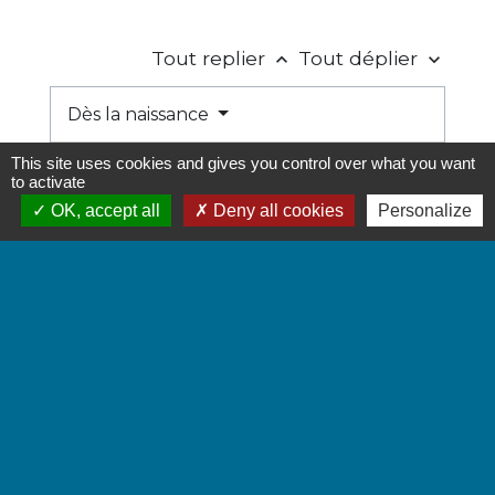
Tout replier
Tout déplier
keyboard_arrow_up
keyboard_arrow_down
Dès la naissance
This site uses cookies and gives you control over what you want
À partir de 12 ans
to activate
OK, accept all
Deny all cookies
Personalize
À partir de 16 ans
Textes de référence
Questions ? Réponses !
Que peut faire un jeune avant 18 ans ?