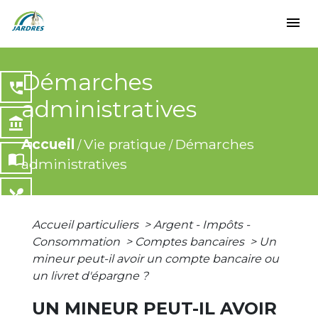
menu
Démarches
perm_phone_msg
administratives
account_balance
Accueil
Vie pratique
Démarches
/
/
import_contacts
administratives
local_dining
Accueil particuliers
>
Argent - Impôts -
share
Consommation
>
Comptes bancaires
>
Un
mineur peut-il avoir un compte bancaire ou
un livret d'épargne ?
UN MINEUR PEUT-IL AVOIR