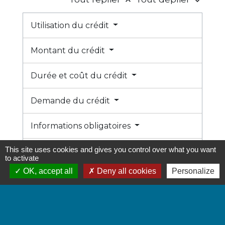
keyboard_arrow_up
keyboard_arrow_down
Utilisation du crédit
Montant du crédit
Durée et coût du crédit
Demande du crédit
Informations obligatoires
This site uses cookies and gives you control over what you want
Droit de rétractation
to activate
OK, accept all
Deny all cookies
Personalize
Remboursement du crédit