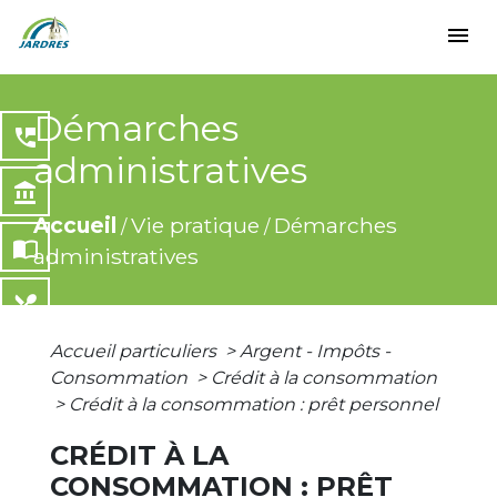
menu
Démarches
perm_phone_msg
administratives
account_balance
Accueil
Vie pratique
Démarches
/
/
import_contacts
administratives
local_dining
Accueil particuliers
>
Argent - Impôts -
share
Consommation
>
Crédit à la consommation
>
Crédit à la consommation : prêt personnel
CRÉDIT À LA
CONSOMMATION : PRÊT