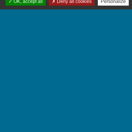
OK, accept all
Deny all cookies
Personalize
conseil syndical ?
Comment fonctionne le conseil
syndical ?
Les membres du conseil syndical
sont-ils rémunérés ?
Quelle est la durée du mandat des
membres du conseil syndical ?
Comment est-il mis fin au mandat
des membres du conseil syndical ?
La responsabilité des membres du
conseil syndical peut-elle être
engagée ?