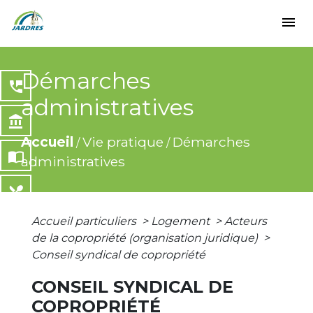
menu
Démarches
perm_phone_msg
administratives
account_balance
Accueil
Vie pratique
Démarches
/
/
import_contacts
administratives
local_dining
Accueil particuliers
>
Logement
>
Acteurs
share
de la copropriété (organisation juridique)
>
Conseil syndical de copropriété
CONSEIL SYNDICAL DE
COPROPRIÉTÉ