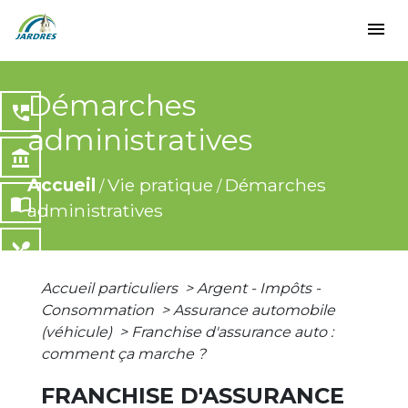
menu
Démarches
perm_phone_msg
administratives
account_balance
Accueil
Vie pratique
Démarches
/
/
import_contacts
administratives
local_dining
Accueil particuliers
>
Argent - Impôts -
share
Consommation
>
Assurance automobile
(véhicule)
>
Franchise d'assurance auto :
comment ça marche ?
FRANCHISE D'ASSURANCE