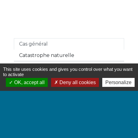
Cas général
Catastrophe naturelle
This site uses cookies and gives you control over what you want
to activate
Selon les contrats, la franchise peut être
OK, accept all
Deny all cookies
Personalize
relative ou absolue.
Tout replier
Tout déplier
keyboard_arrow_up
keyboard_arrow_down
Franchise relative
Franchise absolue