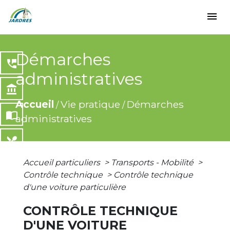
menu
Démarches
perm_phone_msg
administratives
account_balance
Accueil
Vie pratique
Démarches
/
/
import_contacts
administratives
local_dining
Accueil particuliers
>
Transports - Mobilité
>
share
Contrôle technique
>
Contrôle technique
d'une voiture particulière
CONTRÔLE TECHNIQUE
D'UNE VOITURE