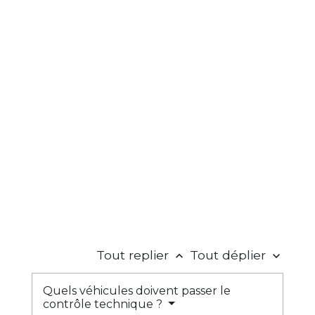
Tout replier
Tout déplier
keyboard_arrow_up
keyboard_arrow_down
Quels véhicules doivent passer le
contrôle technique ?