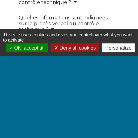
contrôle technique ?
Quelles informations sont indiquées
sur le procès-verbal du contrôle
technique ?
This site uses cookies and gives you control over what you want
to activate
Comment prouver que le contrôle
OK, accept all
Deny all cookies
Personalize
technique a été fait ?
Quelles amendes et sanctions si
vous roulez sans contrôle
technique ?
Comment faire un recours si vous
contestez le résultat du contrôle
technique ?
Textes de référence