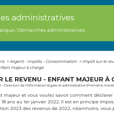
s administratives
atique
Démarches administratives
/
ers
>
Argent - Impôts - Consommation
>
Impôt sur le re
Enfant majeur à charge
R LE REVENU - ENFANT MAJEUR À
3 - Direction de l'information légale et administrative (Première minist
st majeur et vous voulez savoir comment déclarer s
 18 ans au 1
er
janvier 2022. Il est en principe im
ation 2023 des revenus de 2022, néanmoins, vous 