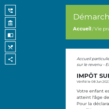
perm_phone_msg
Démarche
account_balance
Accueil
Vie pr
/
import_contacts
local_dining
share
Accueil particuli
sur le revenu - 
IMPÔT SU
Vérifié le 08 Jun 202
Votre enfant e
atteint l'âge de
Pour la déclar