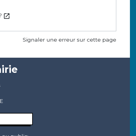
open_in_new
 ?
Signaler une erreur sur cette page
irie
s
CE