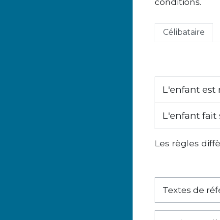
conditions.
Célibataire
L'enfant est
L'enfant fai
Les règles diff
Textes de ré