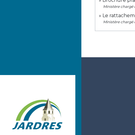
Brochure pra
Ministère chargé 
Le rattacheme
Ministère chargé 