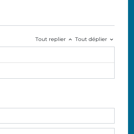
Tout replier
Tout déplier
keyboard_arrow_up
keyboard_arrow_down