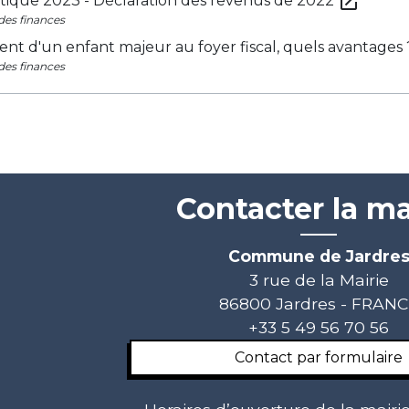
open_in_new
tique 2023 - Déclaration des revenus de 2022
des finances
nt d'un enfant majeur au foyer fiscal, quels avantages
des finances
Contacter la ma
Commune de Jardre
3 rue de la Mairie
86800 Jardres - FRAN
+33 5 49 56 70 56
Contact par formulaire