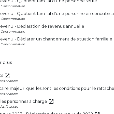
revenu - Quotient familial d'une personne seule
 - Consommation
 revenu - Quotient familial d'une personne en concubin
 - Consommation
revenu - Déclaration de revenus annuelle
 - Consommation
revenu - Déclarer un changement de situation familiale
 - Consommation
r plus
open_in_new
ts
des finances
taire majeur, quelles sont les conditions pour le rattach
des finances
open_in_new
lles personnes à charge
des finances