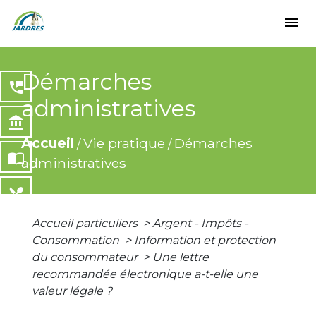
menu
Démarches
perm_phone_msg
administratives
account_balance
Accueil
Vie pratique
Démarches
/
/
import_contacts
administratives
local_dining
Accueil particuliers
>
Argent - Impôts -
share
Consommation
>
Information et protection
du consommateur
>
Une lettre
recommandée électronique a-t-elle une
valeur légale ?