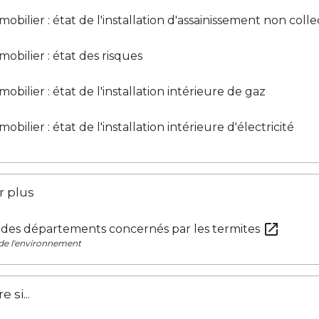
obilier : état de l'installation d'assainissement non collec
obilier : état des risques
obilier : état de l'installation intérieure de gaz
obilier : état de l'installation intérieure d'électricité
r plus
open_in_new
 des départements concernés par les termites
 de l'environnement
 si...