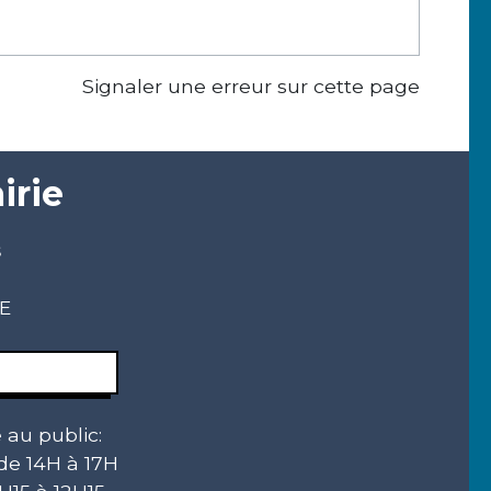
Signaler une erreur sur cette page
irie
s
CE
 au public:
 de 14H à 17H