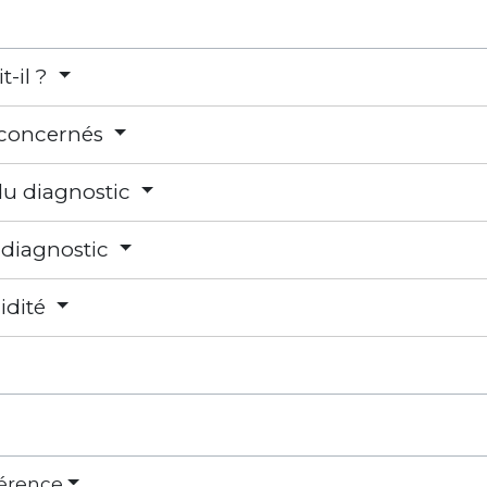
t-il ?
concernés
du diagnostic
diagnostic
idité
férence