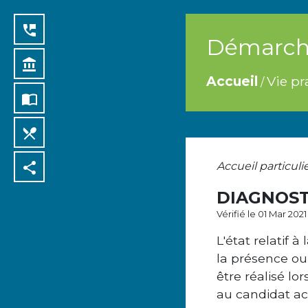
perm_phone_msg
Démarche
account_balance
Accueil
Vie pr
/
import_contacts
local_dining
share
Accueil particuli
DIAGNOST
Vérifié le 01 Mar 202
L'état relatif
la présence ou
être réalisé lo
au candidat ac