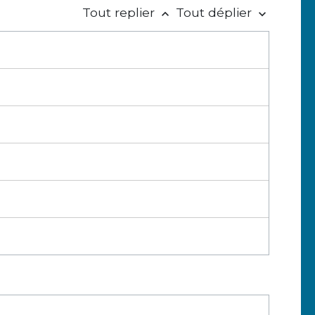
Tout replier
Tout déplier
keyboard_arrow_up
keyboard_arrow_down