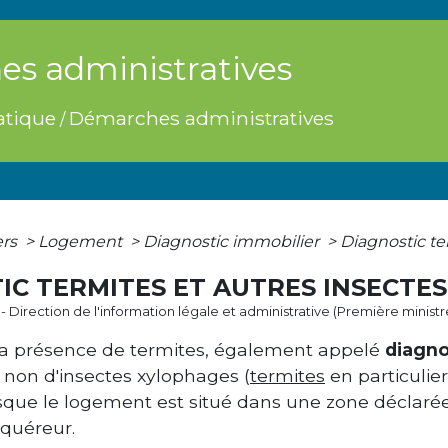
s administratives
atique
Démarches administratives
/
ers
>
Logement
>
Diagnostic immobilier
>
Diagnostic te
IC TERMITES ET AUTRES INSECTE
1 - Direction de l'information légale et administrative (Première ministr
 à la présence de termites, également appelé
diagno
 non d'insectes xylophages (
termites
en particulie
rsque le logement est situé dans une zone déclarée 
quéreur.