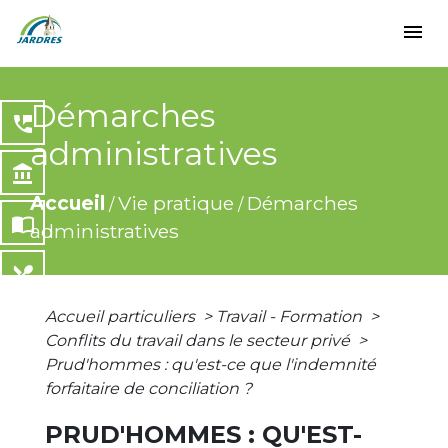
menu
Démarches
perm_phone_msg
administratives
account_balance
Accueil
Vie pratique
Démarches
/
/
import_contacts
administratives
local_dining
Accueil particuliers
>
Travail - Formation
>
share
Conflits du travail dans le secteur privé
>
Prud'hommes : qu'est-ce que l'indemnité
forfaitaire de conciliation ?
PRUD'HOMMES : QU'EST-