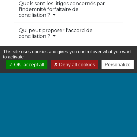
Quels sont les litiges concernés par
l'indemnité forfaitaire de
conciliation ?
Qui peut proposer l'accord de
conciliation ?
Comment est formalisée la
This site uses cookies and gives you control over what you want
to activate
conciliation si les parties sont
d'accord ?
OK, accept all
Deny all cookies
Personalize
Quel est le montant de l'indemnité
forfaitaire de conciliation ?
Quels sont les effets de l'indemnité
forfaitaire de conciliation ?
Quelle est la contrepartie à cette
indemnité forfaitaire de
conciliation ?