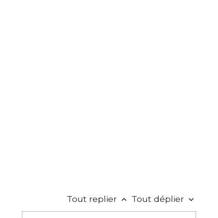
Tout replier
Tout déplier
keyboard_arrow_up
keyboard_arrow_down