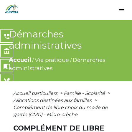
menu
Démarches
perm_phone_msg
administratives
account_balance
Accueil
Vie pratique
Démarches
/
/
import_contacts
administratives
local_dining
Accueil particuliers
>
Famille - Scolarité
>
share
Allocations destinées aux familles
>
Complément de libre choix du mode de
garde (CMG) - Micro-crèche
COMPLÉMENT DE LIBRE