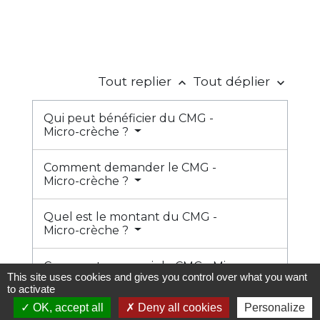
Tout replier
Tout déplier
keyboard_arrow_up
keyboard_arrow_down
Qui peut bénéficier du CMG -
Micro-crèche ?
Comment demander le CMG -
Micro-crèche ?
Quel est le montant du CMG -
Micro-crèche ?
Comment percevoir le CMG - Micro-
This site uses cookies and gives you control over what you want
crèche ?
to activate
OK, accept all
Deny all cookies
Personalize
À quel moment prend fin le CMG -