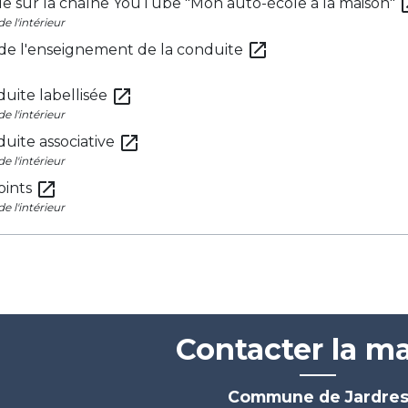
open
de sur la chaîne YouTube "Mon auto-école à la maison"
e l'intérieur
open_in_new
 de l'enseignement de la conduite
open_in_new
uite labellisée
e l'intérieur
open_in_new
uite associative
e l'intérieur
open_in_new
oints
e l'intérieur
Contacter la ma
Commune de Jardre