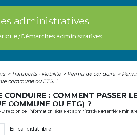
s administratives
atique
Démarches administratives
/
ers
>
Transports - Mobilité
>
Permis de conduire
>
Permi
ique commune ou ETG) ?
E CONDUIRE : COMMENT PASSER L
E COMMUNE OU ETG) ?
3 - Direction de l'information légale et administrative (Première ministr
En candidat libre