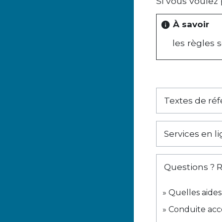
Si vous voulez
À savoir
info
les règles 
Textes de ré
Services en l
Questions ? 
Quelles aides
Conduite acc