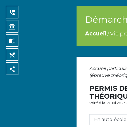
perm_phone_msg
Démarche
account_balance
Accueil
Vie pr
/
import_contacts
local_dining
share
Accueil particuli
(épreuve théor
PERMIS D
THÉORIQU
Vérifié le 27 Jul 202
En auto-école