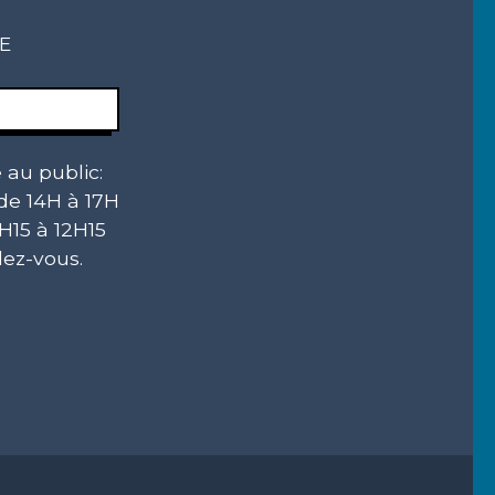
CE
 au public:
 de 14H à 17H
H15 à 12H15
ez-vous.