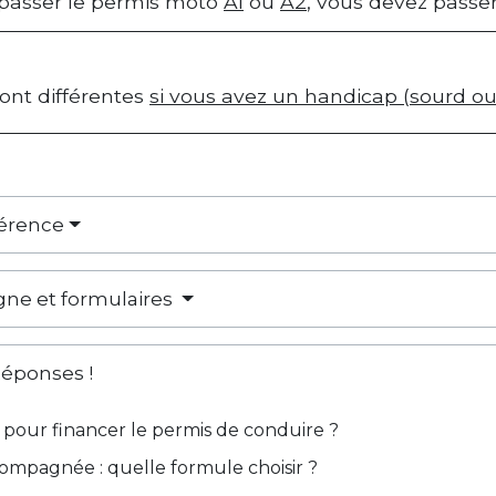
 passer le permis moto
A1
ou
A2
, vous devez passe
sont différentes
si vous avez un handicap (sourd ou
férence
igne et formulaires
Réponses !
 pour financer le permis de conduire ?
ompagnée : quelle formule choisir ?