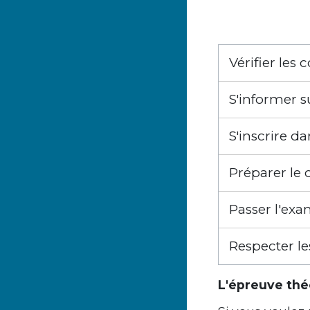
Vérifier les
S'informer s
S'inscrire d
Préparer le
Passer l'ex
Respecter le
L'épreuve th