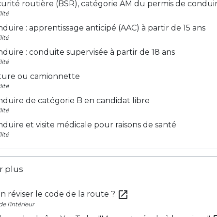
urité routière (BSR), catégorie AM du permis de condui
lité
duire : apprentissage anticipé (AAC) à partir de 15 ans
lité
duire : conduite supervisée à partir de 18 ans
lité
iture ou camionnette
lité
duire de catégorie B en candidat libre
lité
duire et visite médicale pour raisons de santé
lité
r plus
open_in_new
 réviser le code de la route ?
e l'intérieur