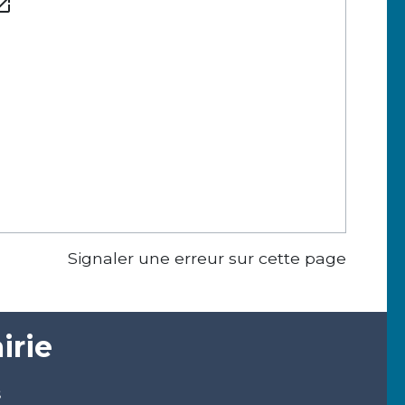
_in_new
Signaler une erreur sur cette page
irie
s