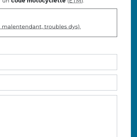
r un
code motocyclette
(
ETM
).
 malentendant, troubles dys).