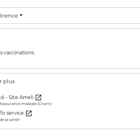
férence
s vaccinations
r plus
open_in_new
é - Site Ameli
 d'assurance maladie (Cnam)
open_in_new
nfo service
de la santé