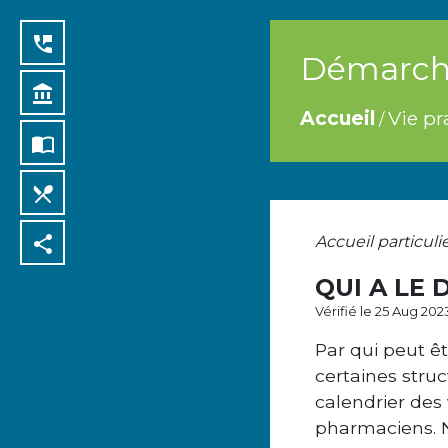
perm_phone_msg
Démarche
account_balance
Accueil
Vie pr
/
import_contacts
local_dining
share
Accueil particuli
QUI A LE 
Vérifié le 25 Aug 202
Par qui peut êt
certaines stru
calendrier des
pharmaciens. N