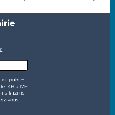
irie
s
CE
 au public:
 de 14H à 17H
H15 à 12H15
ez-vous.