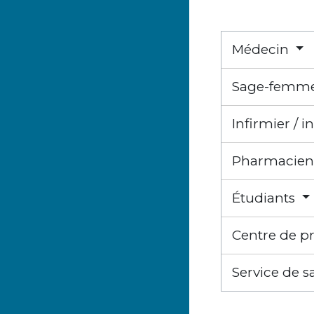
Médecin
Sage-femm
Infirmier / i
Pharmacie
Étudiants
Centre de pr
Service de s