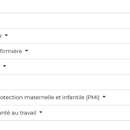
e
nfirmière
n
otection maternelle et infantile (PMI)
anté au travail