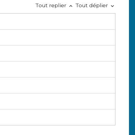
Tout replier
Tout déplier
keyboard_arrow_up
keyboard_arrow_down