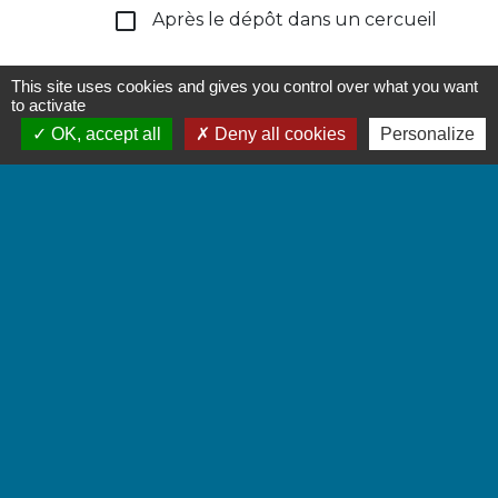
check_box_outline_blank
Après le dépôt dans un cercueil
This site uses cookies and gives you control over what you want
to activate
OK, accept all
Deny all cookies
Personalize
Textes de référence
Services en ligne et formulaires
Questions ? Réponses !
Que faire en cas de décès d'un proche à
l'étranger ?
Et aussi