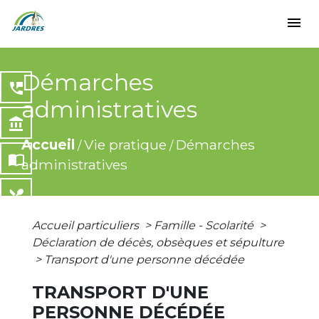
menu
Démarches
perm_phone_msg
administratives
account_balance
Accueil
Vie pratique
Démarches
/
/
import_contacts
administratives
local_dining
Accueil particuliers
>
Famille - Scolarité
>
share
Déclaration de décès, obsèques et sépulture
>
Transport d'une personne décédée
TRANSPORT D'UNE
PERSONNE DÉCÉDÉE