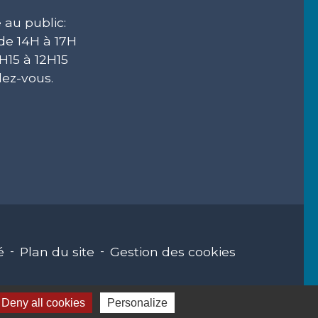
 au public:
 de 14H à 17H
H15 à 12H15
ez-vous.
é
-
Plan du site
-
Gestion des cookies
Deny all cookies
Personalize
des Communes