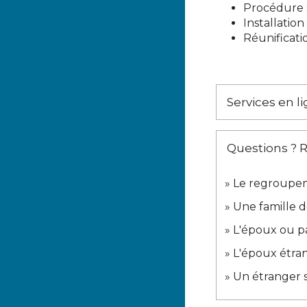
Procédure 
Installatio
Réunificatio
Services en l
Questions ? 
Le regroupeme
Une famille d
L'époux ou pa
L'époux étran
Un étranger sa