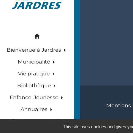
home
Bienvenue à Jardres
Municipalité
Vie pratique
Bibliothèque
Enfance-Jeunesse
Mentions 
Annuaires
Histoire et Patrimoine
This site uses cookies and gives you