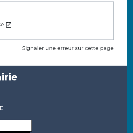
open_in_new
nce
Signaler une erreur sur cette page
irie
s
CE