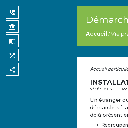
perm_phone_msg
Démarche
account_balance
Accueil
Vie pr
/
import_contacts
local_dining
share
Accueil particuli
INSTALLA
Vérifié le 05 Jul 202
Un étranger qu
démarches à acc
déjà présent e
Regroupeme