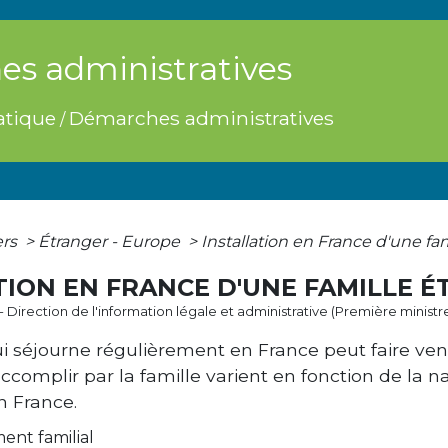
s administratives
atique
Démarches administratives
/
ers
>
Étranger - Europe
>
Installation en France d'une fa
TION EN FRANCE D'UNE FAMILLE 
2 - Direction de l'information légale et administrative (Première ministr
i séjourne régulièrement en France peut faire veni
omplir par la famille varient en fonction de la nat
n France.
nt familial