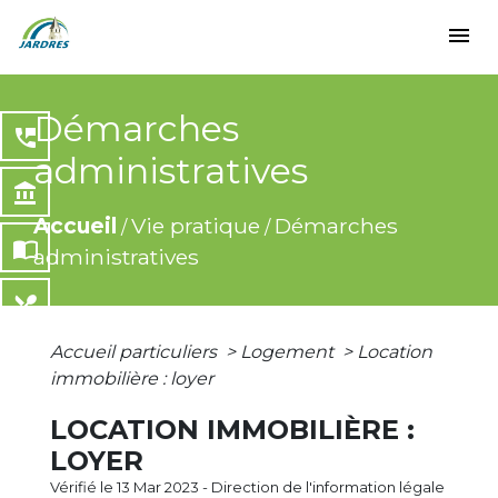
menu
Démarches
perm_phone_msg
administratives
account_balance
Accueil
Vie pratique
Démarches
/
/
import_contacts
administratives
local_dining
Accueil particuliers
>
Logement
>
Location
share
immobilière : loyer
LOCATION IMMOBILIÈRE :
LOYER
Vérifié le 13 Mar 2023 - Direction de l'information légale