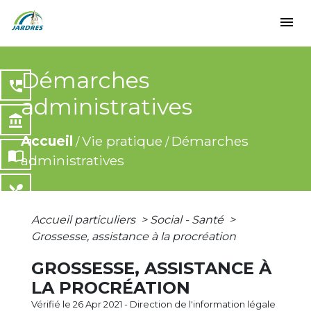
menu
Démarches
perm_phone_msg
administratives
account_balance
Accueil
Vie pratique
Démarches
/
/
import_contacts
administratives
local_dining
Accueil particuliers
>
Social - Santé
>
share
Grossesse, assistance à la procréation
GROSSESSE, ASSISTANCE À
LA PROCRÉATION
Vérifié le 26 Apr 2021 - Direction de l'information légale