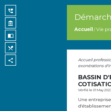
perm_phone_msg
Démarche
account_balance
Accueil
Vie pr
/
import_contacts
local_dining
share
Accueil professi
exonérations d'i
BASSIN D
COTISATI
Vérifié le 01 May 202
Une entreprise q
d'établissemen