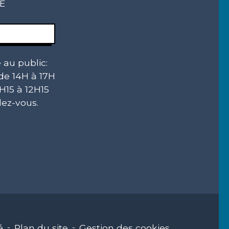
CE
 au public:
 de 14H à 17H
H15 à 12H15
ez-vous.
é
-
Plan du site
-
Gestion des cookies