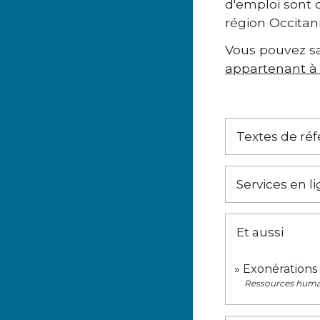
d'emploi sont 
région Occitani
Vous pouvez sa
appartenant à
Textes de ré
Services en l
Et aussi
Exonérations 
Ressources huma