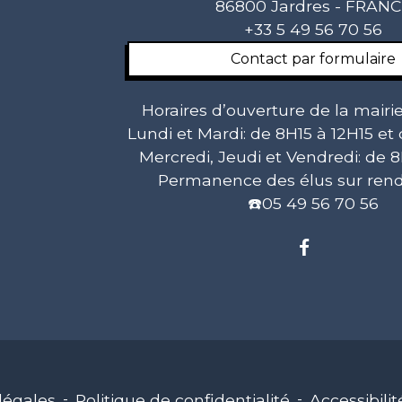
86800 Jardres - FRAN
+33 5 49 56 70 56
Contact par formulaire
Horaires d’ouverture de la mairie
Lundi et Mardi: de 8H15 à 12H15 et
Mercredi, Jeudi et Vendredi: de 8
Permanence des élus sur rend
☎️05 49 56 70 56
légales
-
Politique de confidentialité
-
Accessibilit