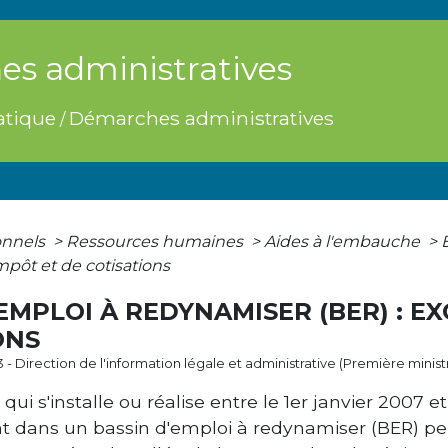
s administratives
atique
Démarches administratives
/
onnels
>
Ressources humaines
>
Aides à l'embauche
>
mpôt et de cotisations
'EMPLOI À REDYNAMISER (BER) : E
ONS
3 - Direction de l'information légale et administrative (Première minist
ui s'installe ou réalise entre le 1
er
janvier 2007 e
t dans un bassin d'emploi à redynamiser (BER) peu