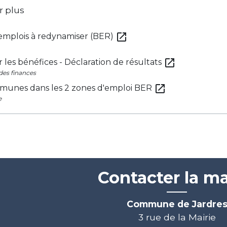
r plus
open_in_new
'emplois à redynamiser (BER)
open_in_new
r les bénéfices - Déclaration de résultats
des finances
open_in_new
mmunes dans les 2 zones d'emploi BER
e
Contacter la ma
Commune de Jardre
3 rue de la Mairie