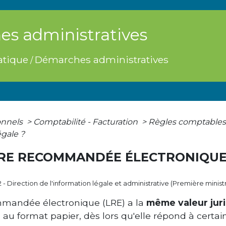
s administratives
atique
Démarches administratives
/
onnels
>
Comptabilité - Facturation
>
Règles comptable
égale ?
RE RECOMMANDÉE ÉLECTRONIQUE 
2 - Direction de l'information légale et administrative (Première minist
mmandée électronique (LRE) a la
même valeur jur
 format papier, dès lors qu'elle répond à certain