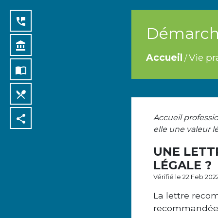
perm_phone_msg
Démarche
account_balance
Accueil
Vie pr
/
import_contacts
local_dining
share
Accueil professi
elle une valeur l
UNE LETT
LÉGALE ?
Vérifié le 22 Feb 202
La lettre reco
recommandée au