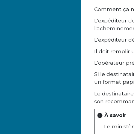
Comment ça m
L'expéditeur d
l'acheminemen
L'expéditeur dé
Il doit remplir
L'opérateur pr
Si le destinata
un format papi
Le destinataire
son recomman
À savoir
info
Le ministè