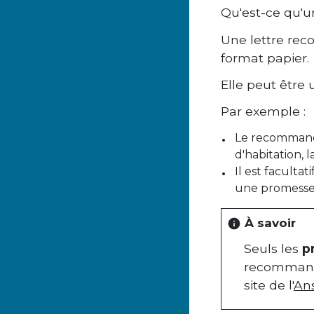
Qu'est-ce qu'
Une lettre re
format papier.
Elle peut être 
Par exemple :
Le recommandé 
d'habitation,
Il est faculta
une promesse
À savoir
info
Seuls les
p
recommandé 
site de l'
Ans