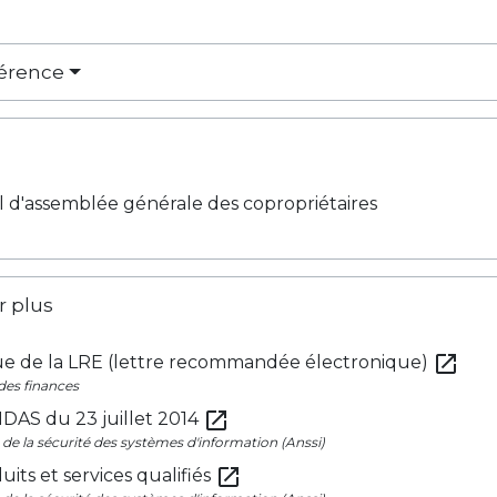
férence
 d'assemblée générale des copropriétaires
r plus
open_in_new
ue de la LRE (lettre recommandée électronique)
des finances
open_in_new
DAS du 23 juillet 2014
de la sécurité des systèmes d'information (Anssi)
open_in_new
uits et services qualifiés