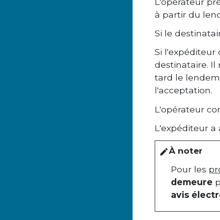
L'opérateur pré
à partir du le
Si le destinata
Si l'expéditeu
destinataire. I
tard le lendema
l'acceptation.
L'opérateur co
L'expéditeur a
À noter
edit
Pour les
pr
demeure
p
avis élect