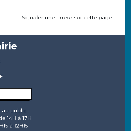
Signaler une erreur sur cette page
irie
s
CE
 au public:
 de 14H à 17H
H15 à 12H15