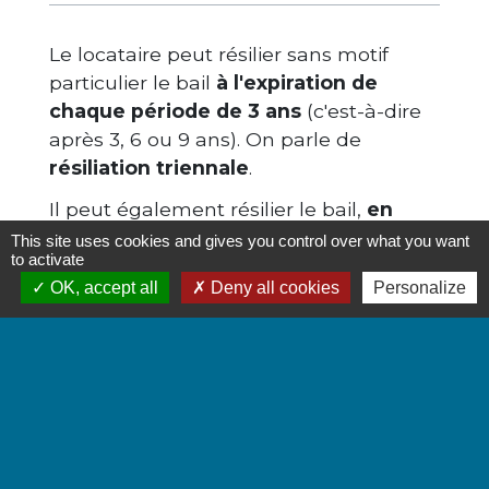
Le locataire peut résilier sans motif
particulier le bail
à l'expiration de
chaque période de 3 ans
(c'est-à-dire
après 3, 6 ou 9 ans). On parle de
résiliation triennale
.
Il peut également résilier le bail,
en
dehors de ces périodes triennales
This site uses cookies and gives you control over what you want
to activate
dans certaines situations : lorsqu'il a
OK, accept all
Deny all cookies
Personalize
demandé ses droits à la retraite, ou
lorsqu'il bénéfice d'une pension
d'invalidité. En cas de décès du
locataire, ses
ayant-droits
peuvent aussi
résilier le bail.
La résiliation du bail peut également
provenir d'une
clause résolutoire