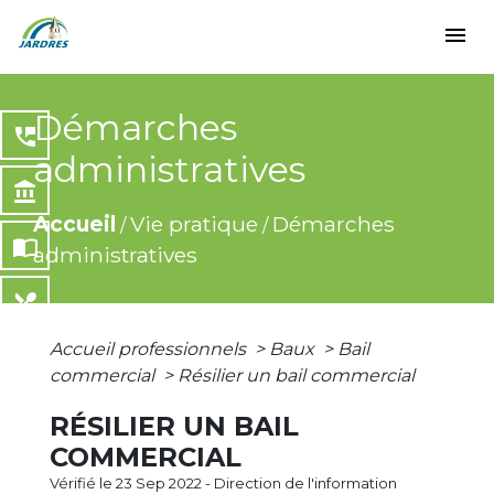
menu
Démarches
perm_phone_msg
administratives
account_balance
Accueil
Vie pratique
Démarches
/
/
import_contacts
administratives
local_dining
Accueil professionnels
>
Baux
>
Bail
share
commercial
>
Résilier un bail commercial
RÉSILIER UN BAIL
COMMERCIAL
Vérifié le 23 Sep 2022 - Direction de l'information