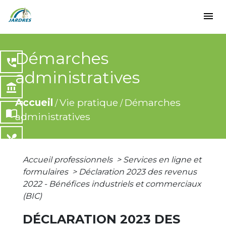
menu
Démarches
perm_phone_msg
administratives
account_balance
Accueil
Vie pratique
Démarches
/
/
import_contacts
administratives
local_dining
Accueil professionnels
>
Services en ligne et
share
formulaires
>
Déclaration 2023 des revenus
2022 - Bénéfices industriels et commerciaux
(BIC)
DÉCLARATION 2023 DES