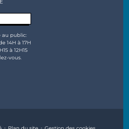
CE
 au public:
 de 14H à 17H
H15 à 12H15
ez-vous.
é
-
Plan du site
-
Gestion des cookies