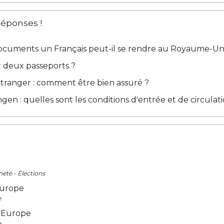
Réponses !
ocuments un Français peut-il se rendre au Royaume-Uni
r deux passeports ?
étranger : comment être bien assuré ?
en : quelles sont les conditions d'entrée et de circulati
neté - Élections
Europe
e
 Europe
e