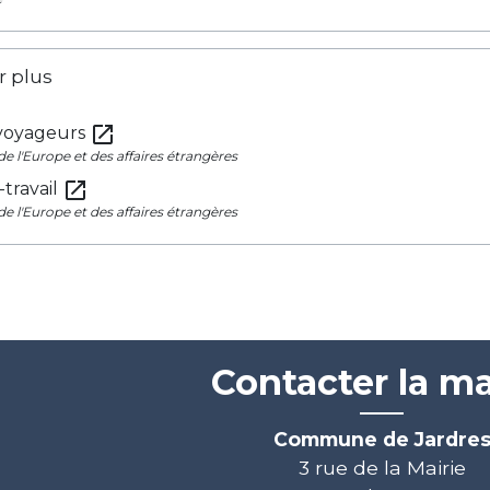
r plus
open_in_new
 voyageurs
e l'Europe et des affaires étrangères
open_in_new
-travail
e l'Europe et des affaires étrangères
Contacter la ma
Commune de Jardre
3 rue de la Mairie