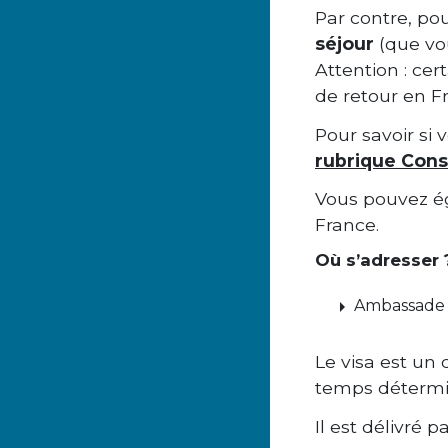
Par contre, po
séjour
(que vo
Attention : cer
de retour en F
Pour savoir si 
rubrique Cons
Vous pouvez é
France.
Où s’adresser 
arrow_right
Ambassade 
Le visa est un
temps détermi
Il est délivré 