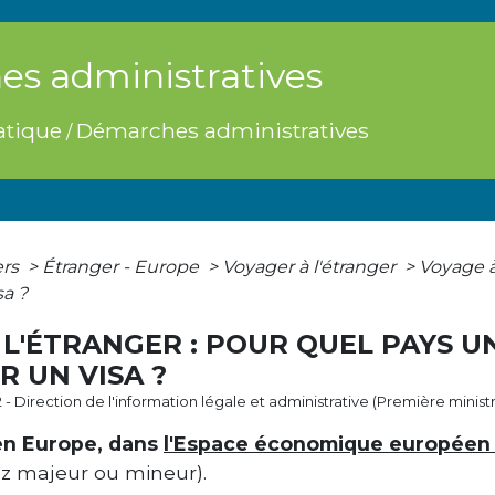
s administratives
atique
Démarches administratives
/
ers
>
Étranger - Europe
>
Voyager à l'étranger
>
Voyage à 
a ?
 L'ÉTRANGER : POUR QUEL PAYS UN
 UN VISA ?
2 - Direction de l'information légale et administrative (Première minist
en Europe, dans
l'Espace économique européen 
z majeur ou mineur).