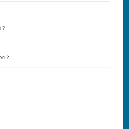
 ?
on ?