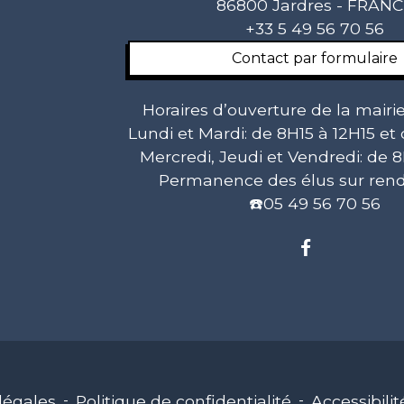
86800 Jardres - FRAN
+33 5 49 56 70 56
Contact par formulaire
Horaires d’ouverture de la mairie
Lundi et Mardi: de 8H15 à 12H15 et
Mercredi, Jeudi et Vendredi: de 8
Permanence des élus sur rend
☎️05 49 56 70 56
légales
-
Politique de confidentialité
-
Accessibilit