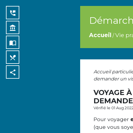
perm_phone_msg
Démarche
account_balance
Accueil
Vie pr
/
import_contacts
local_dining
share
Accueil particuli
demander un vis
VOYAGE À
DEMANDER
Vérifié le 01 Aug 202
Pour voyager
(que vous soye