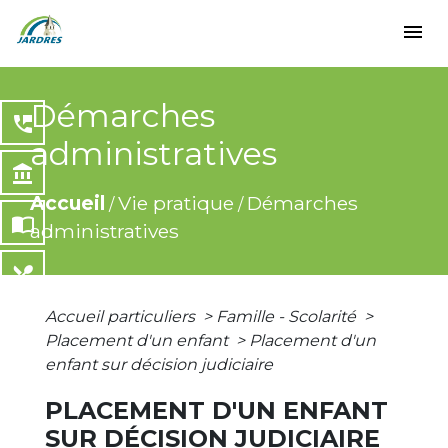
menu
Démarches
perm_phone_msg
administratives
account_balance
Accueil
Vie pratique
Démarches
/
/
import_contacts
administratives
local_dining
Accueil particuliers
>
Famille - Scolarité
>
share
Placement d'un enfant
>
Placement d'un
enfant sur décision judiciaire
PLACEMENT D'UN ENFANT
SUR DÉCISION JUDICIAIRE