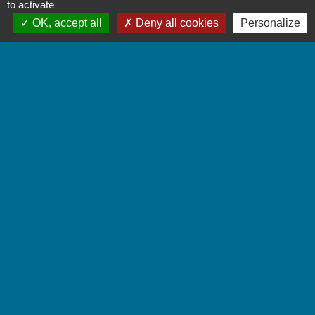
to activate
Quelles sont les personnes
informées ou convoquées par le
OK, accept all
Deny all cookies
Personalize
juge ?
Que peut décider le juge ?
Peut-on faire appel de la décision ?
Combien de temps dure la mesure
de placement ?
Quels sont les droits et obligations
des parents ?
Textes de référence