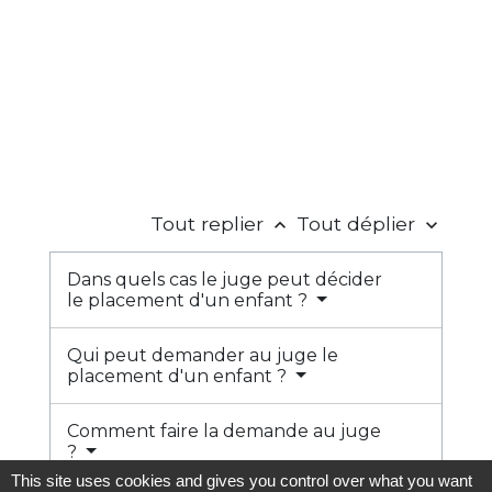
Tout replier
Tout déplier
keyboard_arrow_up
keyboard_arrow_down
Dans quels cas le juge peut décider
le placement d'un enfant ?
Qui peut demander au juge le
placement d'un enfant ?
Comment faire la demande au juge
?
This site uses cookies and gives you control over what you want